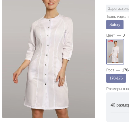
Зарегистрир
Ткань издел
Satory
Цвет
—
0
Рост
—
170
170-176
Размеры в н
40 разме