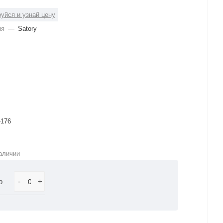
уйся и узнай цену
ия
—
Satory
-176
аличии
р
-
+