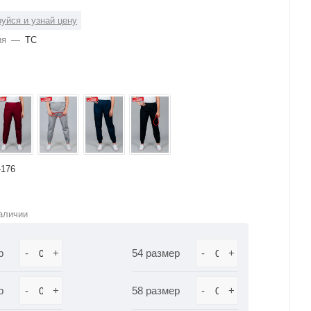
уйся и узнай цену
ия
—
ТС
-176
аличии
р
-
+
54 размер
-
+
р
-
+
58 размер
-
+