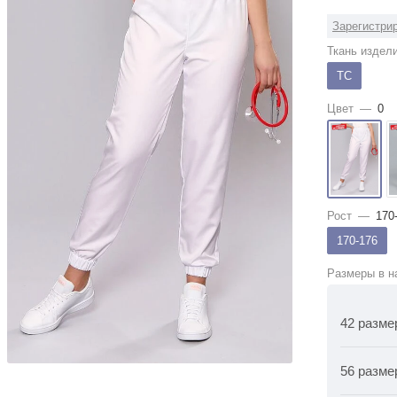
Зарегистрир
Ткань издел
ТС
Цвет
—
0
Рост
—
170
170-176
Размеры в н
42 разме
56 разме