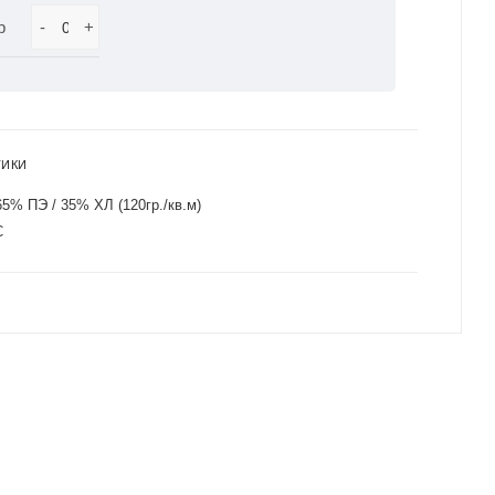
р
-
+
ТИКИ
65% ПЭ / 35% ХЛ (120гр./кв.м)
С