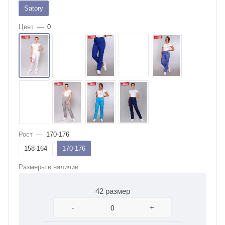
Satory
Цвет
—
0
Рост
—
170-176
158-164
170-176
Размеры в наличии
42 размер
-
+