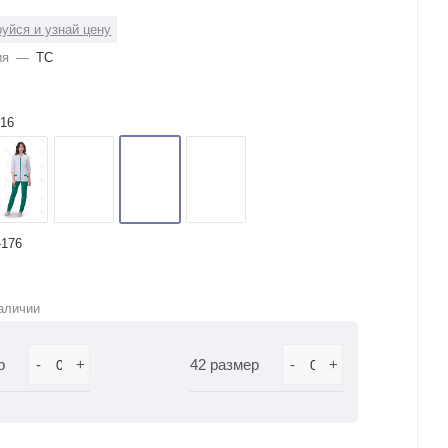
уйся и узнай цену
ия
—
ТС
16
-176
аличии
р
-
+
42 размер
-
+