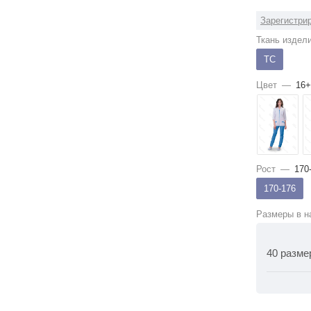
Зарегистрир
Ткань издел
ТС
Цвет
—
16+
Рост
—
170
170-176
Размеры в н
40 разме