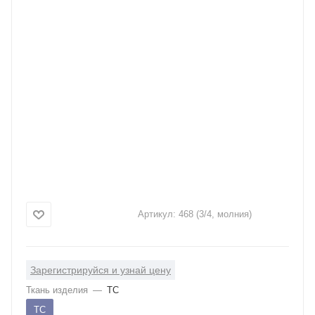
Артикул:
468 (3/4, молния)
Зарегистрируйся и узнай цену
Ткань изделия
—
ТС
ТС