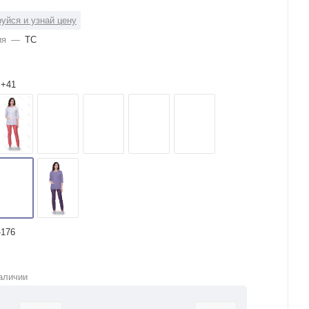
уйся и узнай цену
ия
—
ТС
B+41
-176
аличии