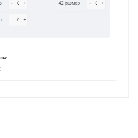
р
-
+
42 размер
-
+
р
-
+
ТИКИ
С