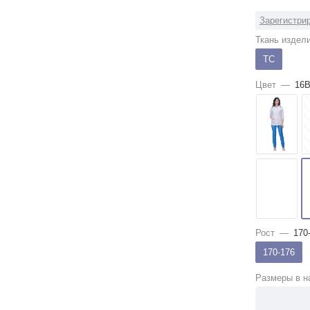
Зарегистрир
Ткань издел
ТС
Цвет
—
16
Рост
—
170
170-176
Размеры в н