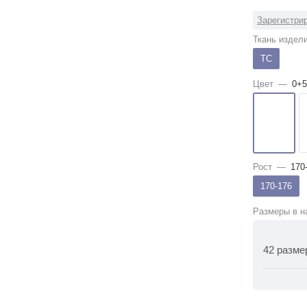
Зарегистрир
Ткань издел
ТС
Цвет
—
0+5
Рост
—
170
170-176
Размеры в н
42 разме