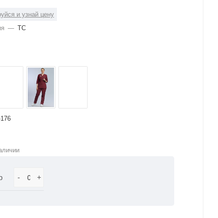
уйся и узнай цену
ия
—
ТС
-176
аличии
р
-
+