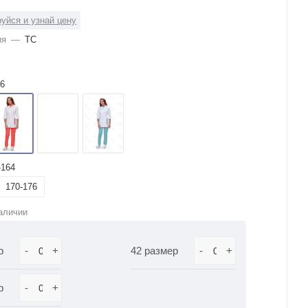
уйся и узнай цену
ия
—
ТС
6
-164
170-176
аличии
р
-
+
42 размер
-
+
р
-
+