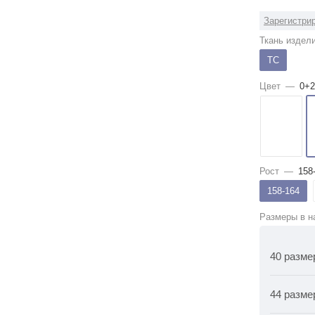
Зарегистрир
Ткань издел
ТС
Цвет
—
0+2
Рост
—
158
158-164
Размеры в н
40 разме
44 разме