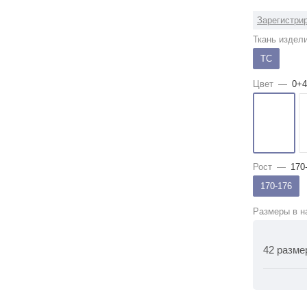
Зарегистрир
Ткань издел
ТС
Цвет
—
0+4
Рост
—
170
170-176
Размеры в н
42 разме