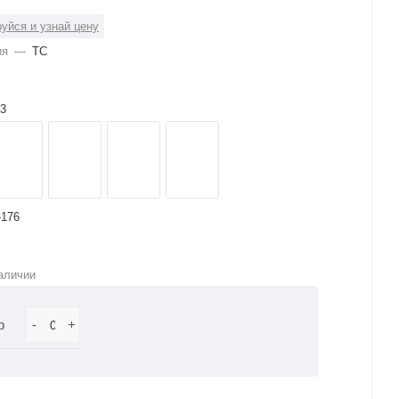
уйся и узнай цену
ия
—
ТС
3
-176
аличии
р
-
+