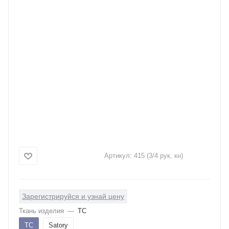
Артикул:
415 (3/4 рук, кн)
Зарегистрируйся и узнай цену
Ткань изделия
—
ТС
ТС
Satory