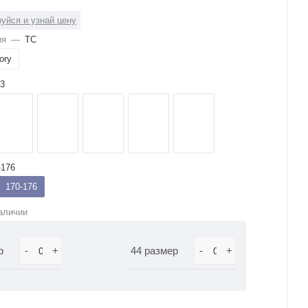
уйся и узнай цену
ия
—
ТС
ory
3
-176
170-176
аличии
р
-
+
44 размер
-
+