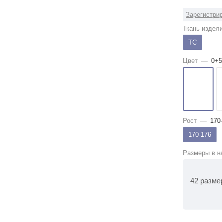
Зарегистрир
Ткань издел
ТС
Цвет
—
0+5
Рост
—
170
170-176
Размеры в н
42 разме