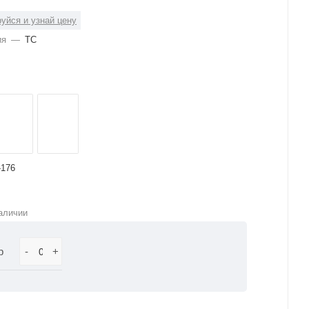
уйся и узнай цену
ия
—
ТС
-176
аличии
р
-
+