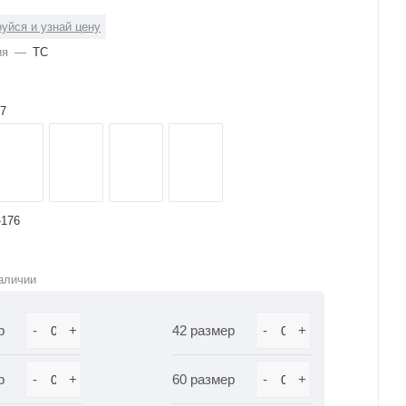
уйся и узнай цену
ия
—
ТС
7
-176
аличии
р
-
+
42 размер
-
+
р
-
+
60 размер
-
+