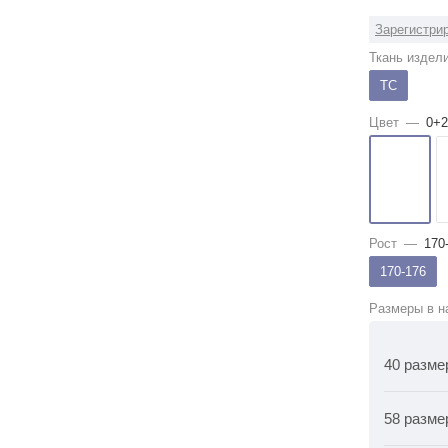
Зарегистрир
Ткань издел
ТС
Цвет
—
0+2
Рост
—
170
170-176
Размеры в н
40 разме
58 разме