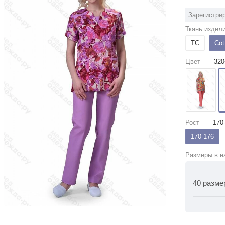
Зарегистрир
Ткань издел
ТС
Cot
Цвет
—
320
Рост
—
170
170-176
Размеры в н
40 разме