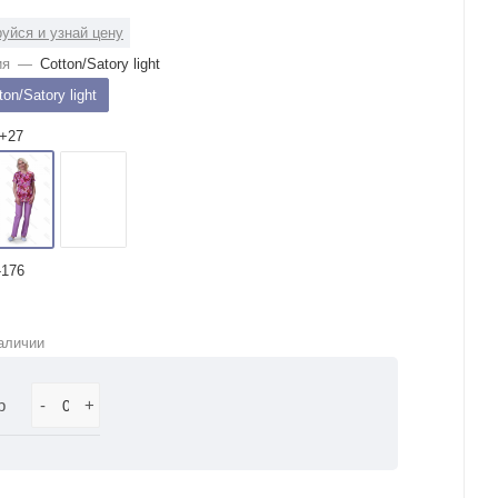
уйся и узнай цену
ия
—
Cotton/Satory light
ton/Satory light
+27
-176
аличии
р
-
+