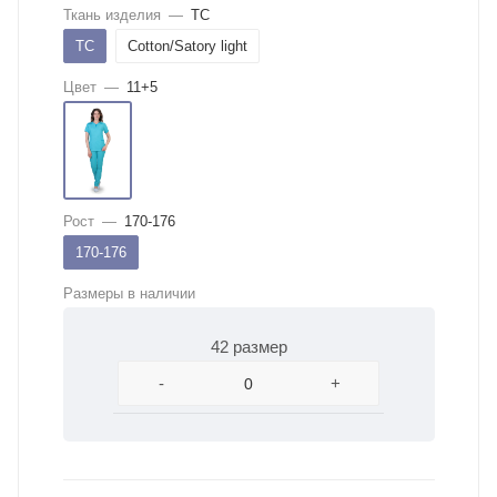
Ткань изделия
—
ТС
ТС
Cotton/Satory light
Цвет
—
11+5
Рост
—
170-176
170-176
Размеры в наличии
42 размер
-
+