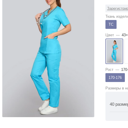
Зарегистрир
Ткань издел
ТС
Цвет
—
43+
Рост
—
170
170-176
Размеры в н
40 разме