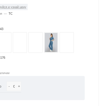
уйся и узнай цену
ия
—
ТС
43
-176
аличии
р
-
+