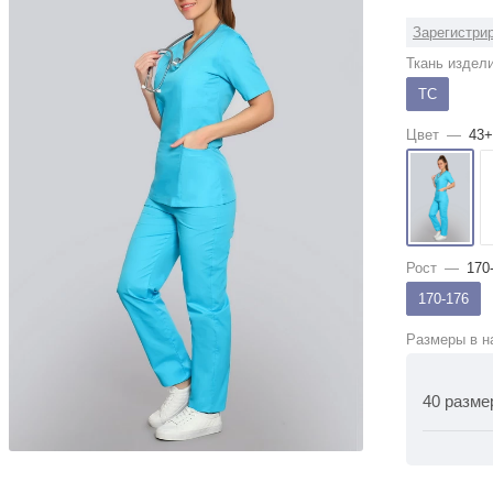
Зарегистрир
Ткань издел
ТС
Цвет
—
43+
Рост
—
170
170-176
Размеры в н
40 разме