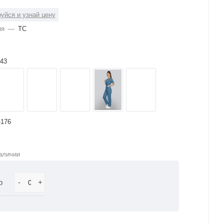
уйся и узнай цену
ия
—
ТС
43
-176
аличии
р
-
+