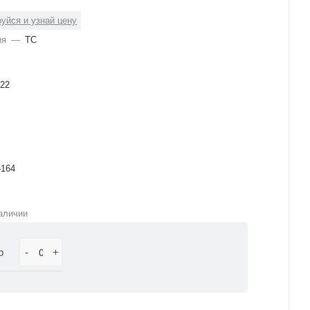
уйся и узнай цену
ия
—
ТС
22
-164
аличии
р
-
+