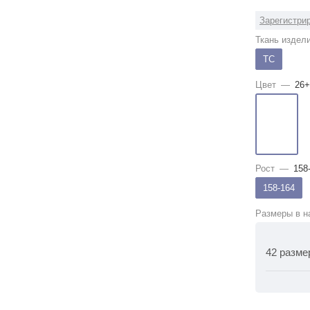
Зарегистрир
Ткань издел
ТС
Цвет
—
26+
Рост
—
158
158-164
Размеры в н
42 разме