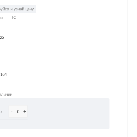
уйся и узнай цену
ия
—
ТС
22
-164
аличии
р
-
+