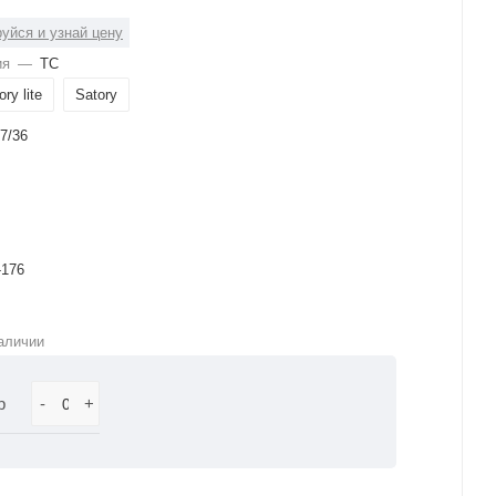
уйся и узнай цену
ия
—
ТС
ory lite
Satory
7/36
-176
аличии
р
-
+