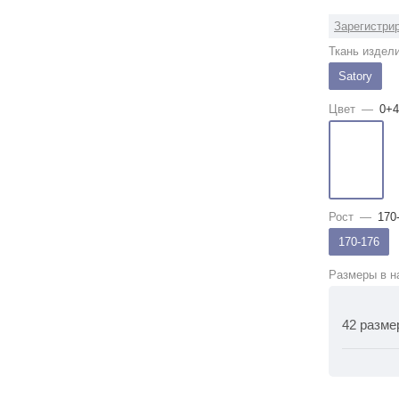
Зарегистрир
Ткань издел
Satory
Цвет
—
0+4
Рост
—
170
170-176
Размеры в н
42 разме