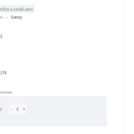
уйся и узнай цену
ия
—
Satory
3
-176
аличии
р
-
+