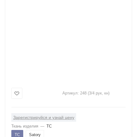
Артикул:
248 (3/4 рук, кн)
Зарегистрируйся и узнай цену
Ткань изделия
—
ТС
ТС
Satory