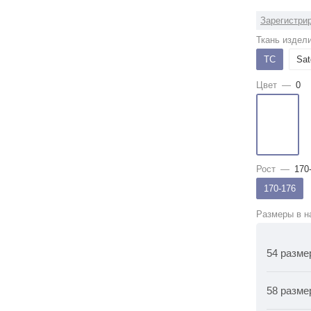
Зарегистрир
Ткань издел
ТС
Sat
Цвет
—
0
Рост
—
170
170-176
Размеры в н
54 разме
58 разме