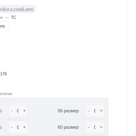
уйся и узнай цену
ия
—
ТС
ory
-176
аличии
р
-
+
56 размер
-
+
р
-
+
60 размер
-
+