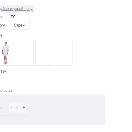
уйся и узнай цену
ия
—
ТС
ory
Стрейч
3
-176
аличии
р
-
+