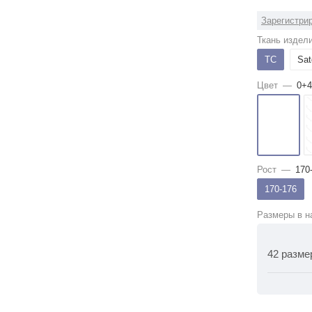
Зарегистрир
Ткань издел
ТС
Sat
Цвет
—
0+4
Рост
—
170
170-176
Размеры в н
42 разме