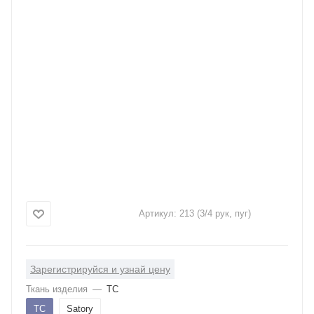
Артикул:
213 (3/4 рук, пуг)
Зарегистрируйся и узнай цену
Ткань изделия
—
ТС
ТС
Satory