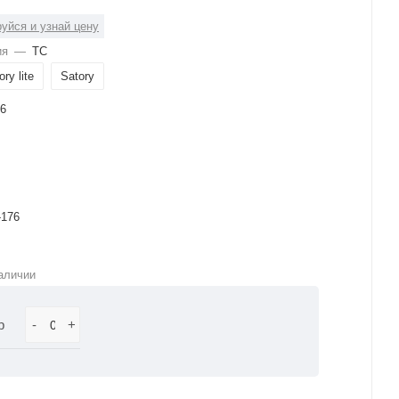
уйся и узнай цену
ия
—
ТС
ory lite
Satory
6
-176
аличии
р
-
+