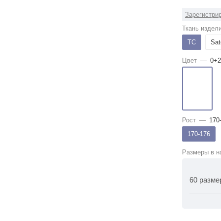
Зарегистрир
Ткань издел
ТС
Sat
Цвет
—
0+2
Рост
—
170
170-176
Размеры в н
60 разме