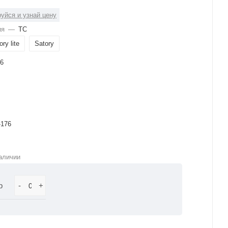
уйся и узнай цену
ия
—
ТС
ory lite
Satory
6
-176
аличии
р
-
+