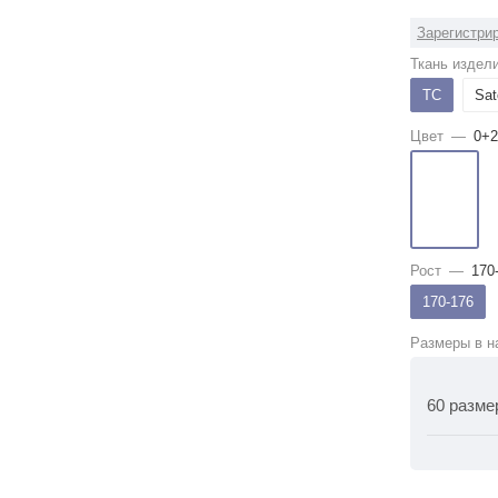
Зарегистрир
Ткань издел
ТС
Sat
Цвет
—
0+2
Рост
—
170
170-176
Размеры в н
60 разме