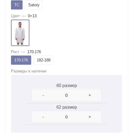
ТС
Satory
Цвет
—
0+13
Рост
—
170-176
170-176
182-188
Размеры в наличии
60 размер
-
+
62 размер
-
+