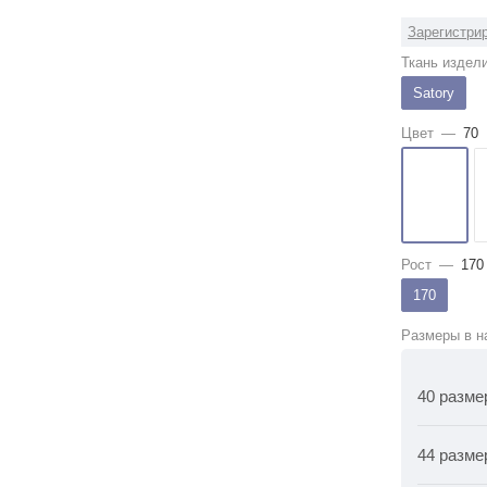
Зарегистрир
Ткань издел
Satory
Цвет
—
70
Рост
—
170
170
Размеры в н
40 разме
44 разме