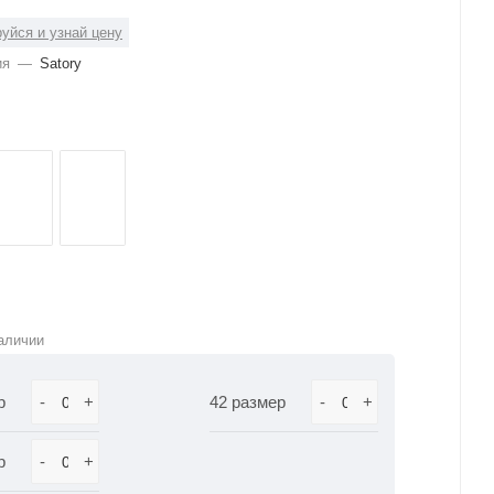
уйся и узнай цену
ия
—
Satory
аличии
р
-
+
42 размер
-
+
р
-
+