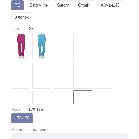
ТС
Satory lite
Satory
Стрейч
Айман145
Хлопок
Цвет
—
25
Рост
—
170-176
170-176
Размеры в наличии