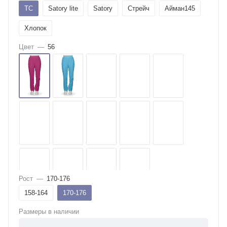
ТС
Satory lite
Satory
Стрейч
Айман145
Хлопок
Цвет
—
56
Рост
—
170-176
158-164
170-176
Размеры в наличии