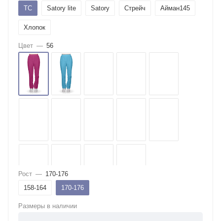
ТС
Satory lite
Satory
Стрейч
Айман145
Хлопок
Цвет
—
56
Рост
—
170-176
158-164
170-176
Размеры в наличии