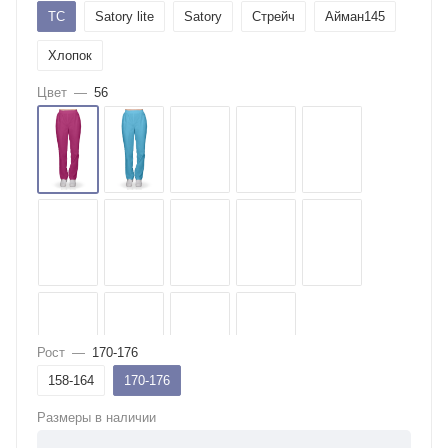
ТС
Satory lite
Satory
Стрейч
Айман145
Хлопок
Цвет
—
56
Рост
—
170-176
158-164
170-176
Размеры в наличии