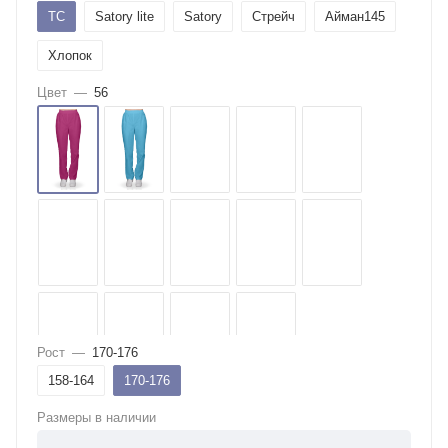
ТС
Satory lite
Satory
Стрейч
Айман145
Хлопок
Цвет
—
56
Рост
—
170-176
158-164
170-176
Размеры в наличии