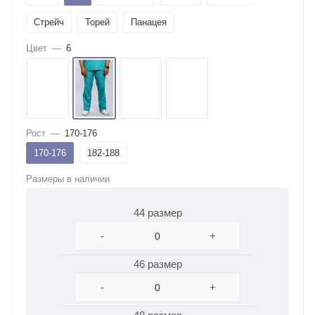
Стрейч
Торей
Панацея
Цвет
—
6
Рост
—
170-176
170-176
182-188
Размеры в наличии
44 размер
-
+
46 размер
-
+