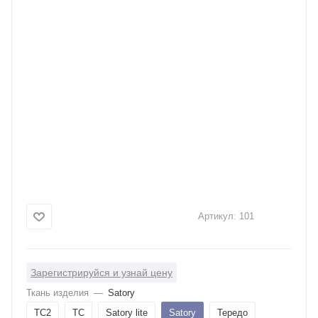
Артикул:
101
Зарегистрируйся и узнай цену
Ткань изделия
—
Satory
ТС2
ТС
Satory lite
Satory
Тередо