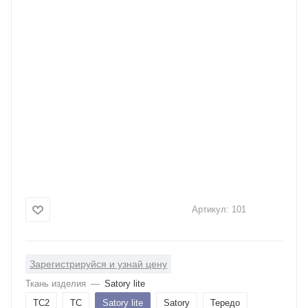
Артикул:
101
Зарегистрируйся и узнай цену
Ткань изделия
—
Satory lite
ТС2
ТС
Satory lite
Satory
Тередо