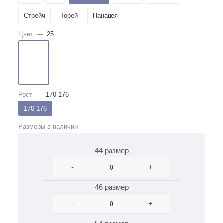
Стрейч
Торей
Панацея
Цвет
—
25
Рост
—
170-176
170-176
Размеры в наличии
44 размер
-
+
46 размер
-
+