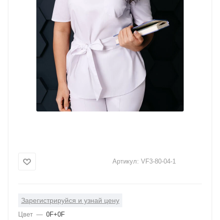
Артикул:
VF3-80-04-1
Зарегистрируйся и узнай цену
Цвет
—
0F+0F