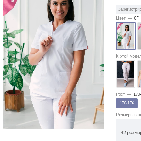
Зарегистрир
Цвет
—
0F
К этой моде
Рост
—
170
170-176
Размеры в н
42 разме