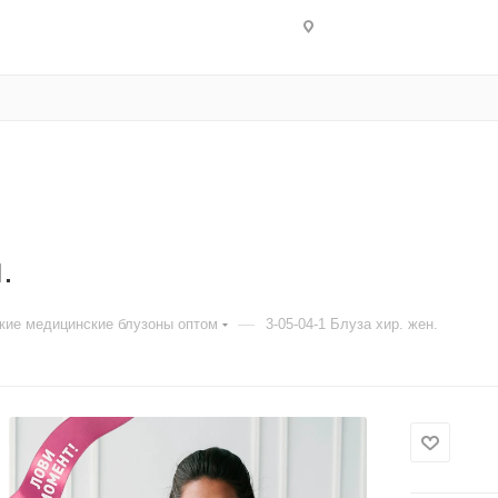
.
—
кие медицинские блузоны оптом
3-05-04-1 Блуза хир. жен.