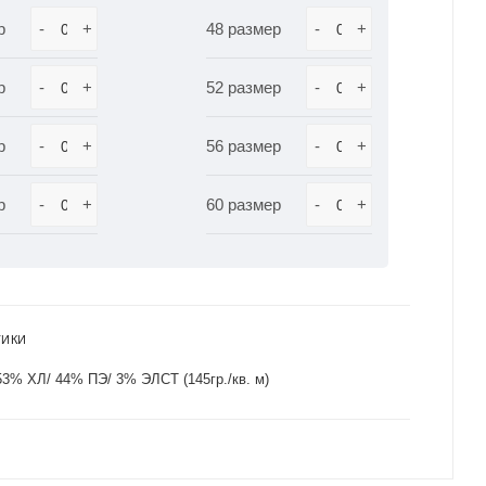
р
-
+
48 размер
-
+
р
-
+
52 размер
-
+
р
-
+
56 размер
-
+
р
-
+
60 размер
-
+
ТИКИ
53% ХЛ/ 44% ПЭ/ 3% ЭЛСТ (145гр./кв. м)