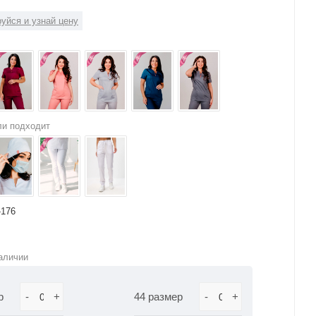
уйся и узнай цену
ли подходит
-176
аличии
р
-
+
44 размер
-
+